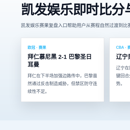
凯发娱乐即时比分
凯发娱乐赛果复盘入口帮助用户从赛程自然过渡到比
欧冠 · 赛果
CBA ·
拜仁慕尼黑 2-1 巴黎圣日
辽宁男
耳曼
辽宁在
拜仁在下半场加强边路传中，巴黎虽
键回合
然通过反击制造威胁，但禁区防守连
势。
续性不足。