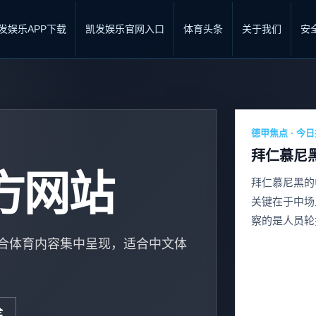
发娱乐APP下载
凯发娱乐官网入口
体育头条
关于我们
安
德甲焦点 · 今
拜仁慕尼黑
方网站
拜仁慕尼黑的
关键在于中场
察的是人员轮
合体育内容集中呈现，适合中文体
全