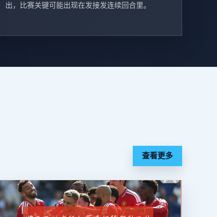
出，比赛关键可能出现在发接发连续回合里。
查看更多