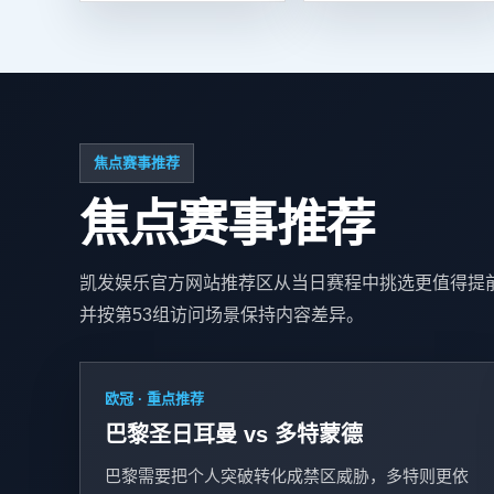
焦点赛事推荐
焦点赛事推荐
凯发娱乐官方网站推荐区从当日赛程中挑选更值得提
并按第53组访问场景保持内容差异。
欧冠 · 重点推荐
巴黎圣日耳曼 vs 多特蒙德
巴黎需要把个人突破转化成禁区威胁，多特则更依