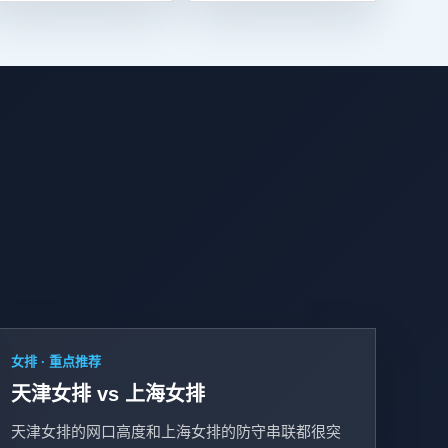
女排 · 重点推荐
天津女排 vs 上海女排
天津女排的网口高度和上海女排的防守串联都很突