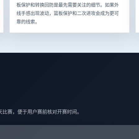
板保护和转换回防是最先需要关注的细节。如果外
线手感出现波动，篮板保护和二次进攻会成为更可
靠的线索。
天比赛，便于用户赛前核对开赛时间。