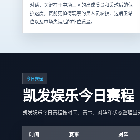
对话，关键在于中场三区的出球质量和丢球后的保
护速度。赛前更值得观察的是人员轮换、边后卫站
位以及中场失误后的补位质量。
今日赛程
凯发娱乐今日赛程
凯发娱乐今日赛程按时间、赛事、对阵和状态整理当
时间
赛事
对阵