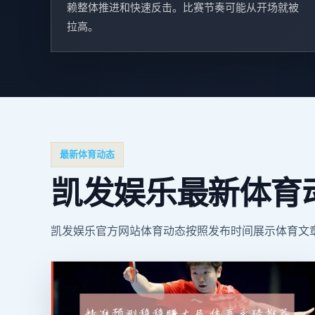
赖整体推进和快速反击。比赛节奏可能从开场就被
拉高。
最新体育动态
凯发娱乐最新体育
凯发娱乐官方网站体育动态按照发布时间展示体育文